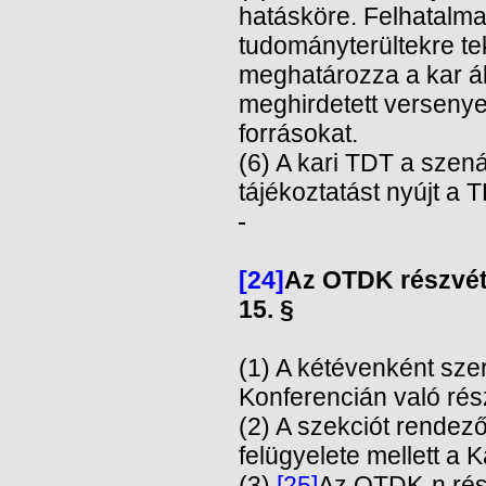
hatásköre. Felhatalmaz
tudományterültekre te
meghatározza a kar ál
meghirdetett versenye
forrásokat.
(6) A kari TDT a szen
tájékoztatást nyújt a 
[24]
Az OTDK részvéte
15. §
(1) A kétévenként sz
Konferencián való rész
(2) A szekciót rendez
felügyelete mellett a K
(3)
[25]
Az OTDK-n rész