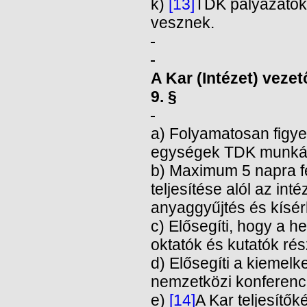
k)
[13]
TDK pályázatoka
vesznek.
A Kar (Intézet) vezet
9. §
a) Folyamatosan figyel
egységek TDK munkáj
b) Maximum 5 napra fe
teljesítése alól az in
anyaggyűjtés és kísér
c) Elősegíti, hogy a h
oktatók és kutatók ré
d) Elősegíti a kiemel
nemzetközi konferenci
e)
[14]
A Kar teljesítő