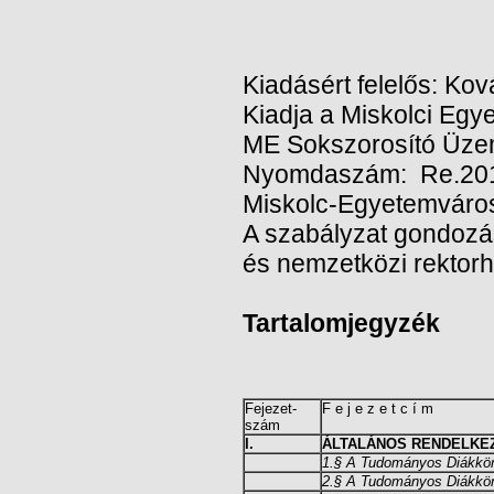
Kiadásért felelős: Ková
Kiadja a Miskolci Egy
ME Sokszorosító Üze
Nyomdaszám: Re.
Miskolc-Egyetemváros
A szabályzat gondozá
és nemzetközi rektorh
Tartalomjegyzék
Fejezet-
F e j e z e t c í m
szám
I.
ÁLTALÁNOS RENDELKEZ
1.§ A Tudományos Diákkör
2.§ A Tudományos Diákköri