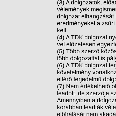
(3) A dolgozatok, elő
vélemények megismeré
dolgozat elhangzását 
eredményeket a zsűri 
kell.
(4) A TDK dolgozat ny
vel előzetesen egyezt
(5) Több szerző közöse
több dolgozattal is pá
(6) A TDK dolgozat te
követelmény vonatkozi
eltérő terjedelmű dolgo
(7) Nem értékelhető o
leadott, de szerzője 
Amennyiben a dolgozat
korábban leadták véle
elbírálását nem akadá