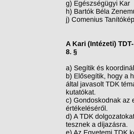
g) Egészségügyi Kar
h) Bartók Béla Zenemű
j) Comenius Tanítókép
A Kari (Intézeti) TDT-
8. §
a) Segítik és koordiná
b) Elősegítik, hogy a
által javasolt TDK tém
kutatókat.
c) Gondoskodnak az e
értékeléséről.
d) A TDK dolgozatokat 
tesznek a díjazásra.
e) Az Egyetemi TDK kon