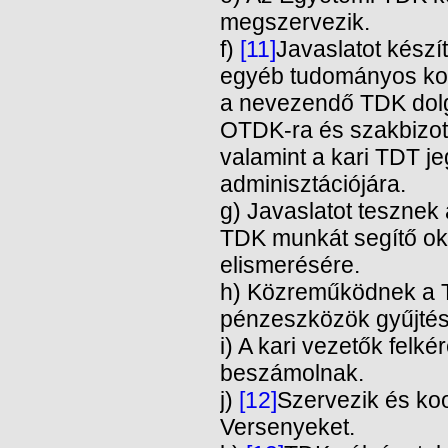
megszervezik.
f)
[11]
Javaslatot kész
egyéb tudományos kon
a nevezendő TDK dolg
OTDK-ra és szakbizot
valamint a kari TDT j
adminisztációjára.
g) Javaslatot tesznek
TDK munkát segítő o
elismerésére.
h) Közreműködnek a 
pénzeszközök gyűjté
i) A kari vezetők felk
beszámolnak.
j)
[12]
Szervezik és ko
Versenyeket.