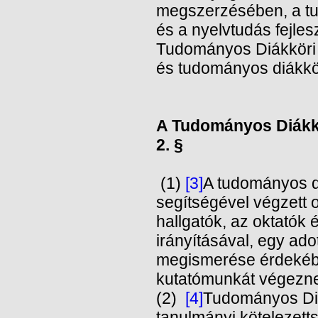
megszerzésében, a tu
és a nyelvtudás fejle
Tudományos Diákköri
és tudományos diákkör
A Tudományos Diákkö
2. §
(1)
[3]
A tudományos d
segítségével végzett
hallgatók, az oktatók
irányításával, egy ad
megismerése érdekébe
kutatómunkát végezn
(2)
[4]
Tudományos Diá
tanulmányi kötelezetts