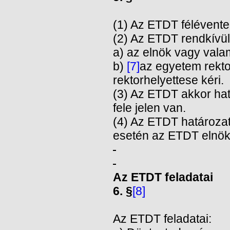
(1) Az ETDT félévente 
(2) Az ETDT rendkívüli 
a) az elnök vagy vala
b)
[7]
az egyetem rektor
rektorhelyettese kéri.
(3) Az ETDT akkor hat
fele jelen van.
(4) Az ETDT határoza
esetén az ETDT elnök
Az ETDT feladatai
6. §
[8]
Az ETDT feladatai: