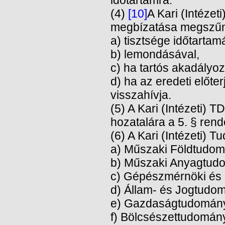
időtartamra.
(4)
[10]
A Kari (Intézet
megbízatása megszűn
a) tisztsége időtartam
b) lemondásával,
c) ha tartós akadályoz
d) ha az eredeti előter
visszahívja.
(5) A Kari (Intézeti)
hozatalára a 5. § rend
(6) A Kari (Intézeti)
a) Műszaki Földtudom
b) Műszaki Anyagtud
c) Gépészmérnöki és I
d) Állam- és Jogtudo
e) Gazdaságtudomány
f) Bölcsészettudomány