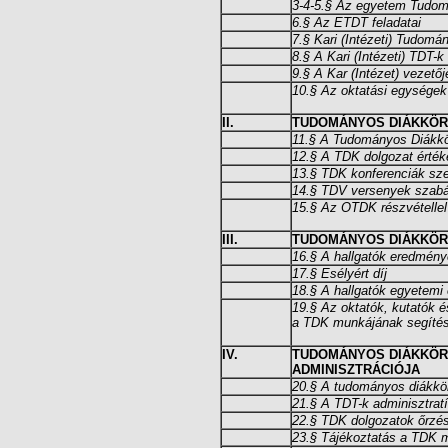
3-4-5.§ Az egyetem Tudom
6.§ Az ETDT feladatai
7.§ Kari (Intézeti) Tudom
8.§ A Kari (Intézeti) TDT-k 
9.§ A Kar (Intézet) vezetőj
10.§ Az oktatási egységek 
II.
TUDOMÁNYOS DIÁKKÖR
11.§ A Tudományos Diákkö
12.§ A TDK dolgozat érték
13.§ TDK konferenciák sz
14.§ TDV versenyek szabá
15.§ Az OTDK részvétellel
III.
TUDOMÁNYOS DIÁKKÖRI
16.§ A hallgatók eredmén
17.§ Esélyért díj
18.§ A hallgatók egyetemi
19.§ Az oktatók, kutatók
a TDK munkájának segítés
IV.
TUDOMÁNYOS DIÁKKÖR
ADMINISZTRÁCIÓJA
20.§ A tudományos diákkö
21.§ A TDT-k adminisztratív
22.§ TDK dolgozatok őrzé
23.§ Tájékoztatás a TDK 