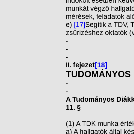
indokolt esetben ked
munkát végző hallgat
mérések, feladatok alól
e)
[17]
Segítik a TDV,
zsűrizéshez oktatók (
II. fejezet
[18]
TUDOMÁNYOS 
A Tudományos Diákkö
11. §
(1) A TDK munka érték
a) A hallgatók által k