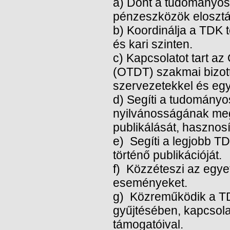
a) Dönt a tudományos 
pénzeszközök elosztá
b) Koordinálja a TDK 
és kari szinten.
c) Kapcsolatot tart 
(OTDT) szakmai bizot
szervezetekkel és egy
d) Segíti a tudományo
nyilvánosságának meg
publikálását, hasznosí
e) Segíti a legjobb 
történő publikációját.
f) Közzéteszi az egye
eseményeket.
g) Közreműködik a T
gyűjtésében, kapcsola
támogatóival.