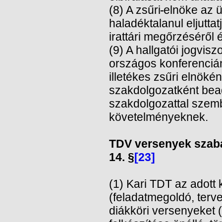
(8) A zsűri
elnöke az ü
haladéktalanul eljutta
irattári megőrzéséről
(9) A hallgatói jogvis
országos konferenciá
illetékes zsűri elnök
szakdolgozatként bea
szakdolgozattal szembe
követelményeknek.
TDV versenyek szabá
14. §
[23]
(1) Kari TDT az adott
(feladatmegoldó, ter
diákköri versenyeket 