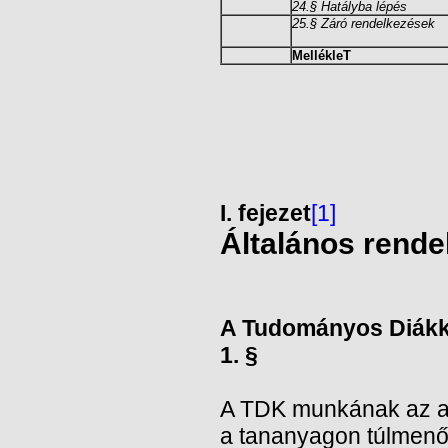
24.§ Hatályba lépés
25.§ Záró rendelkezések
MellékleT
I. fejezet
[1]
Általános rende
A Tudományos Diákk
1. §
A TDK munkának az a c
a tananyagon túlmenő