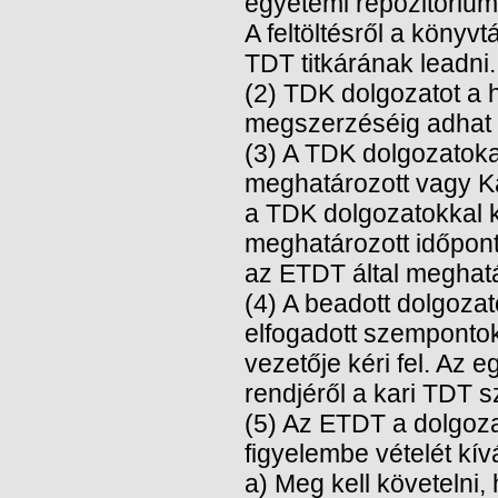
egyetemi repozitóriumb
A feltöltésről a könyvt
TDT titkárának leadni.
(2) TDK dolgozatot a 
megszerzéséig adhat 
(3) A TDK dolgozatoka
meghatározott vagy Kar
a TDK dolgozatokkal k
meghatározott időponti
az ETDT által meghatár
(4) A beadott dolgozato
elfogadott szempontok
vezetője kéri fel. Az e
rendjéről a kari TDT s
(5) Az ETDT a dolgoza
figyelembe vételét kí
a) Meg kell követelni