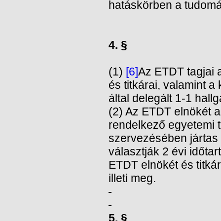
hatáskörben a tudomán
4. §
(1)
[6]
Az ETDT tagjai a
és titkárai, valamint 
által delegált 1-1 hallg
(2) Az ETDT elnökét 
rendelkező egyetemi t
szervezésében jártas 
választják 2 évi időt
ETDT elnökét és titká
illeti meg.
5. §