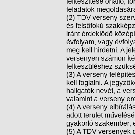
felkészítése önálló, t
feladatok megoldásár
(2) TDV verseny sze
és felsőfokú szakképz
iránt érdeklődő közép
évfolyam, vagy évfol
meg kell hirdetni. A j
versenyen számon kért
felkészüléshez szüks
(3) A verseny felépít
kell foglalni. A jegyz
hallgatók nevét, a ver
valamint a verseny e
(4) A verseny elbírálá
adott terület művelésé
gyakorló szakember, e
(5) A TDV versenyek dí