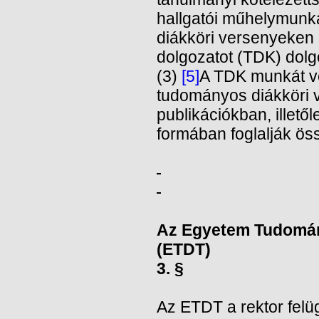
hallgatói műhelymunk
diákköri versenyeken 
dolgozatot (TDK) dolgo
(3)
[5]
A TDK munkát v
tudományos diákköri 
publikációkban, illető
formában foglalják ös
Az Egyetem Tudomán
(ETDT)
3. §
Az ETDT a rektor felügy