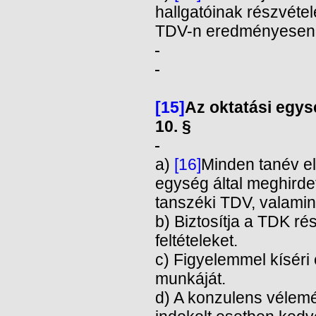
hallgatóinak részvétel
TDV-n eredményesen s
[15]
Az oktatási egys
10. §
a)
[16]
Minden tanév ele
egység által meghirde
tanszéki TDV, valamin
b) Biztosítja a TDK r
feltételeket.
c) Figyelemmel kíséri 
munkáját.
d) A konzulens vélemé