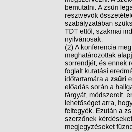
bemutatni. A zsűri le
résztvevők összetétel
szabályzatában szüksé
TDT ettől, szakmai ind
nyilvánosak.
(2) A konferencia meg
meghatározottak alapj
sorrendjét, és ennek 
foglalt kutatási eredm
időtartamára a
zsűri
e
előadás során a hallg
tárgyát, módszereit, 
lehetőséget arra, hog
feltegyék. Ezután a zs
szerzőnek kérdéseket 
megjegyzéseket fűzne