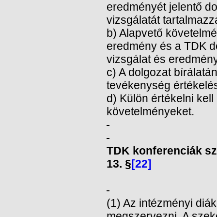
eredményét jelentő do
vizsgálatát tartalmazz
b) Alapvető követelm
eredmény és a TDK dol
vizsgálat és eredmény
c) A dolgozat bírálatá
tevékenység értékelé
d) Külön értékelni ke
követelményeket.
TDK konferenciák s
13. §
[22]
(1) Az intézményi diák
megszervezni. A szekci