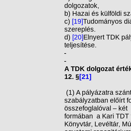
dolgozatok,
b) Hazai és külföldi 
c)
[19]
Tudományos diá
szereplés.
d)
[20]
Elnyert TDK pál
teljesítése.
A TDK dolgozat érté
12. §
[21]
(1) A pályázatra szánt
szabályzatban előírt 
összefoglalóval – két
formában a Kari TDT t
Könyvtár, Levéltár, M