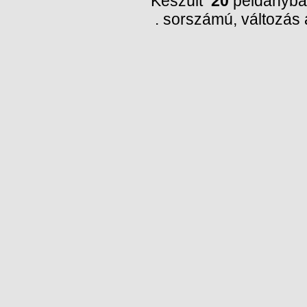
Készült
20
példányba
. sorszámú, változás 