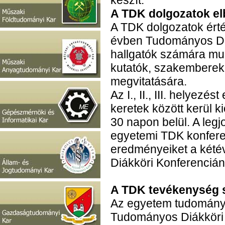
készít.
A TDK dolgozatok elb
A TDK dolgozatok ért
évben Tudományos Diák
hallgatók számára mun
kutatók, szakemberek,
megvitatására.
Az I., II., III. helyez
keretek között kerül 
30 napon belül. A leg
egyetemi TDK konferen
eredményeiket a két
Diákköri Konferencián
A TDK tevékenység s
Az egyetem tudomány
Tudományos Diákköri