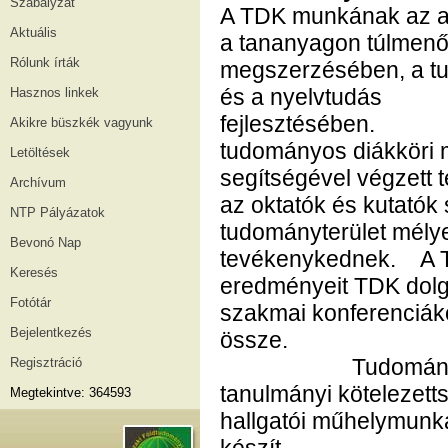
Szabályzat
A TDK munkának az a c
Aktuális
a tananyagon túlmenő
Rólunk írták
megszerzésében, a tu
és a nyelvtudás
Hasznos linkek
fejles
Akikre büszkék vagyunk
tudományos diákköri 
Letöltések
segítségével végzett 
Archívum
az oktatók és kutatók
NTP Pályázatok
tudományterület mél
Bevonó Nap
tevékenykednek. A T
Keresés
eredményeit TDK dolgo
Fotótár
szakmai konferenciáko
Bejelentkezés
ös
Tudományos Diákkö
Regisztráció
tanulmányi kötelezetts
Megtekintve: 364593
hallgatói műhelymunka