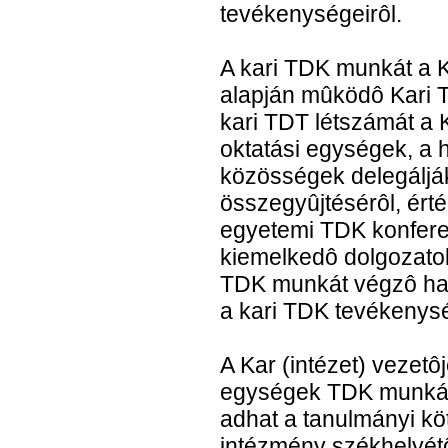
tevékenységeirôl.
A kari TDK munkát a K
alapján mûködô Kari T
kari TDT létszámát a 
oktatási egységek, a h
közösségek delegáljá
összegyûjtésérôl, ért
egyetemi TDK konferen
kiemelkedô dolgozato
TDK munkát végzô hal
a kari TDK tevékenysé
A Kar (intézet) vezetô
egységek TDK munkájá
adhat a tanulmányi köt
intézmény székhelyétô