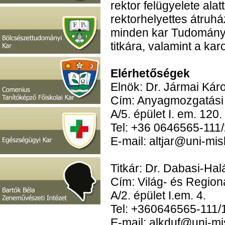
rektor felügyelete ala
rektorhelyettes átruhá
minden kar Tudomány
titkára, valamint a karo
Elérhetőségek
Elnök: Dr. Jármai Kár
Cím: Anyagmozgatási 
A/5. épület I. em. 120.
Tel: +36 0646565-111
E-mail: altjar@uni-mis
Titkár: Dr. Dabasi-Ha
Cím: Világ- és Region
A/2. épület I.em. 4.
Tel: +360646565-111
E-mail: alkduf@uni-mi