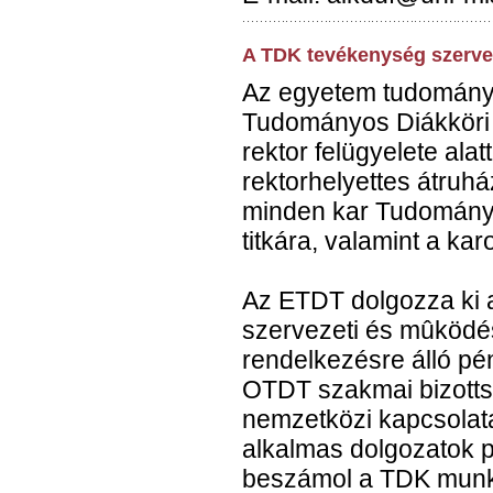
A TDK tevékenység szervez
Az egyetem tudomány
Tudományos Diákköri
rektor felügyelete ala
rektorhelyettes átruhá
minden kar Tudomány
titkára, valamint a karo
Az ETDT dolgozza ki 
szervezeti és mûködés
rendelkezésre álló pé
OTDT szakmai bizotts
nemzetközi kapcsolata
alkalmas dolgozatok p
beszámol a TDK munk