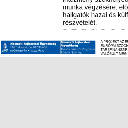
munka végzésére, elô
hallgatók hazai és kü
részvételét.
A PROJEKT AZ 
EURÓPAI SZOCI
TÁRSFINANSZÍ
VALÓSULT MEG.