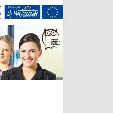
A
K
N
)