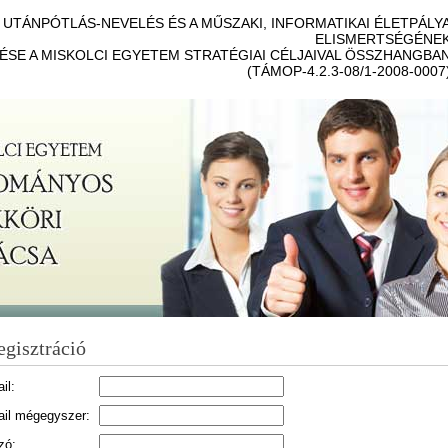
UTÁNPÓTLÁS-NEVELÉS ÉS A MŰSZAKI, INFORMATIKAI ÉLETPÁLY
ELISMERTSÉGÉNE
ÉSE A MISKOLCI EGYETEM STRATÉGIAI CÉLJAIVAL ÖSSZHANGBA
(TÁMOP-4.2.3-08/1-2008-0007
egisztráció
il:
il mégegyszer:
zó: