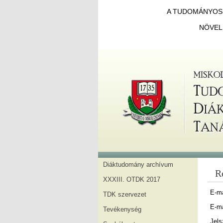
A TUDOMÁNYOS 
NÖVEL
Diáktudomány archívum
R
XXXIII. OTDK 2017
E-ma
TDK szervezet
E-ma
Tevékenység
Jels